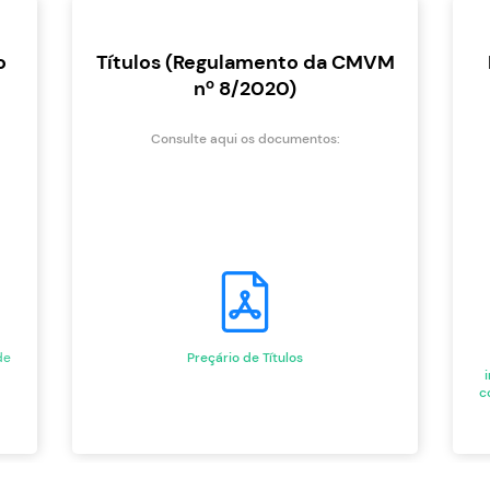
o
Títulos (Regulamento da CMVM
nº 8/2020)
Consulte aqui os documentos:
de
Preçário de Títulos
c