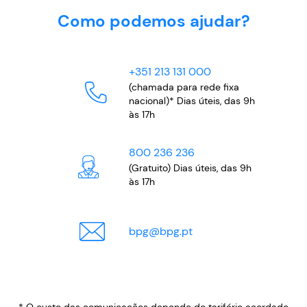
Como podemos ajudar?
+351 213 131 000
(chamada para rede fixa
nacional)* Dias úteis, das 9h
às 17h
800 236 236
(Gratuito) Dias úteis, das 9h
às 17h
bpg
@
bpg.pt
* O custo das comunicações depende do tarifário acordado