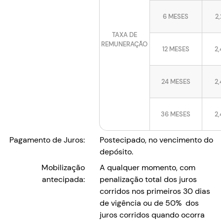
6 MESES
2
TAXA DE
REMUNERAÇÃO
12 MESES
2
24 MESES
2
36 MESES
2
Pagamento de Juros:
Postecipado, no vencimento do
depósito.
Mobilização
A qualquer momento, com
antecipada:
penalização total dos juros
corridos nos primeiros 30 dias
de vigência ou de 50% dos
juros corridos quando ocorra