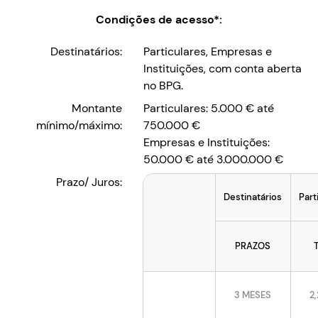
Condições de acesso*:
Destinatários:
Particulares, Empresas e
Instituições, com conta aberta
no BPG.
Montante
Particulares: 5.000 € até
mínimo/máximo:
750.000 €
Empresas e Instituições:
50.000 € até 3.000.000 €
Prazo/ Juros:
Destinatários
Part
PRAZOS
3 MESES
2